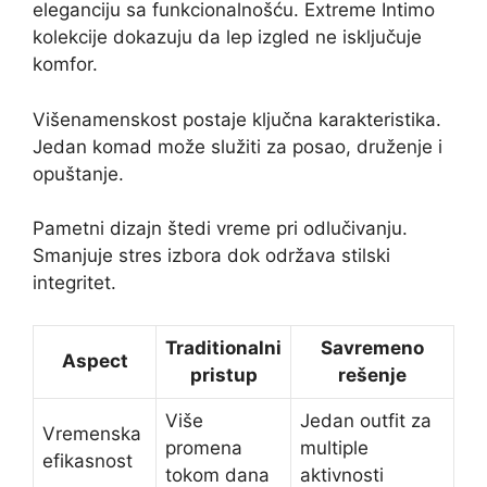
eleganciju sa funkcionalnošću. Extreme Intimo
kolekcije dokazuju da lep izgled ne isključuje
komfor.
Višenamenskost postaje ključna karakteristika.
Jedan komad može služiti za posao, druženje i
opuštanje.
Pametni dizajn štedi vreme pri odlučivanju.
Smanjuje stres izbora dok održava stilski
integritet.
Traditionalni
Savremeno
Aspect
pristup
rešenje
Više
Jedan outfit za
Vremenska
promena
multiple
efikasnost
tokom dana
aktivnosti