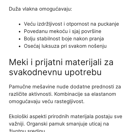
Duža vlakna omogućavaju:
Veću izdržljivost i otpornost na puckanje
Povedanu mekoću i sjaj površine
Bolju stabilnost boje nakon pranja
Osećaj luksuza pri svakom nošenju
Meki i prijatni materijali za
svakodnevnu upotrebu
Pamučne mešavine nude dodatne prednosti za
različite aktivnosti. Kombinacije sa elastanom
omogućavaju veću rastegljivost.
Ekološki aspekti prirodnih materijala postaju sve
važniji. Organski pamuk smanjuje uticaj na
životnu sredinu.