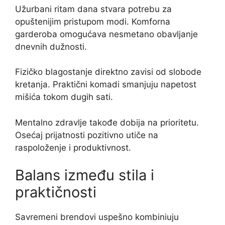
Užurbani ritam dana stvara potrebu za
opuštenijim pristupom modi. Komforna
garderoba omogućava nesmetano obavljanje
dnevnih dužnosti.
Fizičko blagostanje direktno zavisi od slobode
kretanja. Praktični komadi smanjuju napetost
mišića tokom dugih sati.
Mentalno zdravlje takođe dobija na prioritetu.
Osećaj prijatnosti pozitivno utiče na
raspoloženje i produktivnost.
Balans između stila i
praktičnosti
Savremeni brendovi uspešno kombiniuju