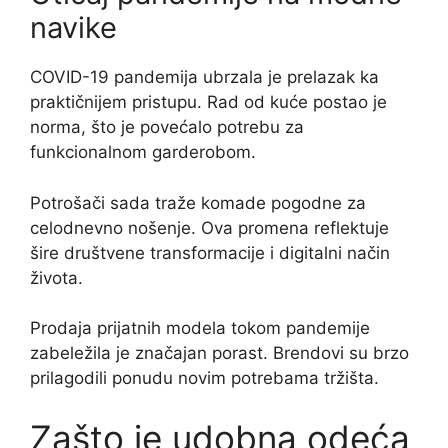
navike
COVID-19 pandemija ubrzala je prelazak ka
praktičnijem pristupu. Rad od kuće postao je
norma, što je povećalo potrebu za
funkcionalnom garderobom.
Potrošači sada traže komade pogodne za
celodnevno nošenje. Ova promena reflektuje
šire društvene transformacije i digitalni način
života.
Prodaja prijatnih modela tokom pandemije
zabeležila je značajan porast. Brendovi su brzo
prilagodili ponudu novim potrebama tržišta.
Zašto je udobna odeća