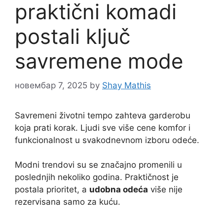
praktični komadi
postali ključ
savremene mode
новембар 7, 2025
by
Shay Mathis
Savremeni životni tempo zahteva garderobu
koja prati korak. Ljudi sve više cene komfor i
funkcionalnost u svakodnevnom izboru odeće.
Modni trendovi su se značajno promenili u
poslednjih nekoliko godina. Praktičnost je
postala prioritet, a
udobna odeća
više nije
rezervisana samo za kuću.