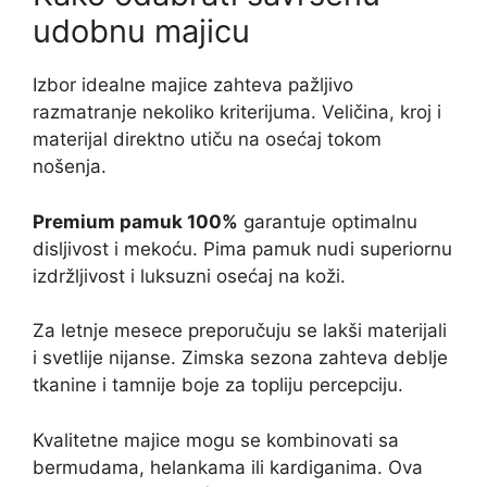
udobnu majicu
Izbor idealne majice zahteva pažljivo
razmatranje nekoliko kriterijuma. Veličina, kroj i
materijal direktno utiču na osećaj tokom
nošenja.
Premium pamuk 100%
garantuje optimalnu
disljivost i mekoću. Pima pamuk nudi superiornu
izdržljivost i luksuzni osećaj na koži.
Za letnje mesece preporučuju se lakši materijali
i svetlije nijanse. Zimska sezona zahteva deblje
tkanine i tamnije boje za topliju percepciju.
Kvalitetne majice mogu se kombinovati sa
bermudama, helankama ili kardiganima. Ova