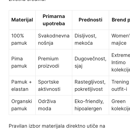
Primarna
Materijal
Prednosti
Brend 
upotreba
100%
Svakodnevna
Disljivost,
Women’
pamuk
nošnja
mekoća
majice
Extrem
Pima
Premium
Dugovečnost,
Intimo
pamuk
proizvodi
sjaj
kolekcij
Pamuk +
Sportske
Rastegljivost,
Trening
elastan
aktivnosti
pokretljivost
outfit-i
Organski
Održiva
Eko-friendly,
Green
pamuk
moda
hipoalergen
kolekcij
Pravilan izbor materijala direktno utiče na