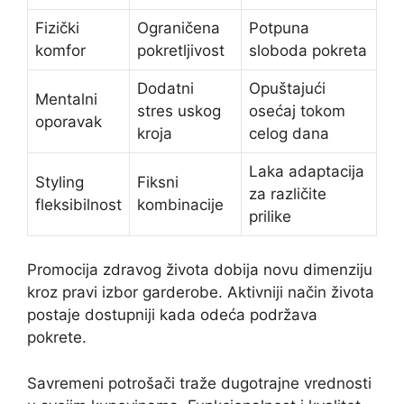
Fizički
Ograničena
Potpuna
komfor
pokretljivost
sloboda pokreta
Dodatni
Opuštajući
Mentalni
stres uskog
osećaj tokom
oporavak
kroja
celog dana
Laka adaptacija
Styling
Fiksni
za različite
fleksibilnost
kombinacije
prilike
Promocija zdravog života dobija novu dimenziju
kroz pravi izbor garderobe. Aktivniji način života
postaje dostupniji kada odeća podržava
pokrete.
Savremeni potrošači traže dugotrajne vrednosti