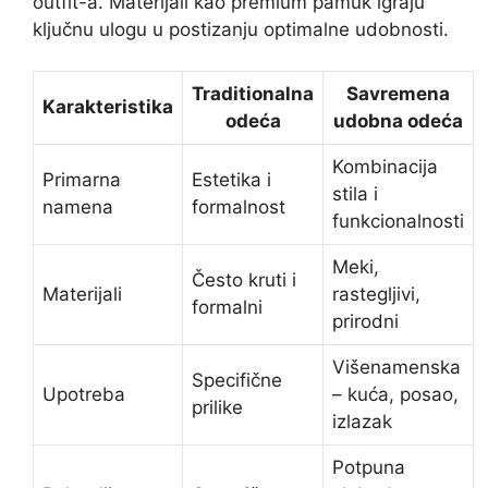
outfit-a. Materijali kao premium pamuk igraju
ključnu ulogu u postizanju optimalne udobnosti.
Traditionalna
Savremena
Karakteristika
odeća
udobna odeća
Kombinacija
Primarna
Estetika i
stila i
namena
formalnost
funkcionalnosti
Meki,
Često kruti i
Materijali
rastegljivi,
formalni
prirodni
Višenamenska
Specifične
Upotreba
– kuća, posao,
prilike
izlazak
Potpuna