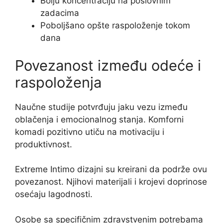
Bolju koncentraciju na poslovnim
zadacima
Poboljšano opšte raspoloženje tokom
dana
Povezanost između odeće i
raspoloženja
Naučne studije potvrđuju jaku vezu između
oblačenja i emocionalnog stanja. Komforni
komadi pozitivno utiču na motivaciju i
produktivnost.
Extreme Intimo dizajni su kreirani da podrže ovu
povezanost. Njihovi materijali i krojevi doprinose
osećaju lagodnosti.
Osobe sa specifičnim zdravstvenim potrebama