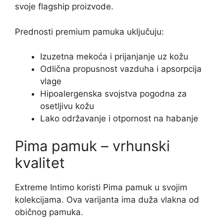
svoje flagship proizvode.
Prednosti premium pamuka uključuju:
Izuzetna mekoća i prijanjanje uz kožu
Odlična propusnost vazduha i apsorpcija
vlage
Hipoalergenska svojstva pogodna za
osetljivu kožu
Lako održavanje i otpornost na habanje
Pima pamuk – vrhunski
kvalitet
Extreme Intimo koristi Pima pamuk u svojim
kolekcijama. Ova varijanta ima duža vlakna od
običnog pamuka.